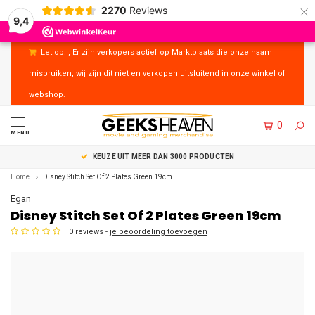
×
2270
Reviews
9,4
Let op! , Er zijn verkopers actief op Marktplaats die onze naam
misbruiken, wij zijn dit niet en verkopen uitsluitend in onze winkel of
webshop.
0
MENU
UITSTEKENDE KLANTENSERVICE
Home
Disney Stitch Set Of 2 Plates Green 19cm
Egan
Disney Stitch Set Of 2 Plates Green 19cm
0 reviews -
je beoordeling toevoegen