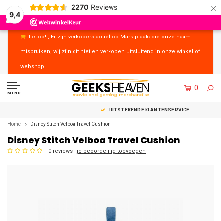
×
2270
Reviews
9,4
Let op! , Er zijn verkopers actief op Marktplaats die onze naam
misbruiken, wij zijn dit niet en verkopen uitsluitend in onze winkel of
webshop.
0
MENU
UITSTEKENDE KLANTENSERVICE
Home
Disney Stitch Velboa Travel Cushion
Disney Stitch Velboa Travel Cushion
0 reviews -
je beoordeling toevoegen