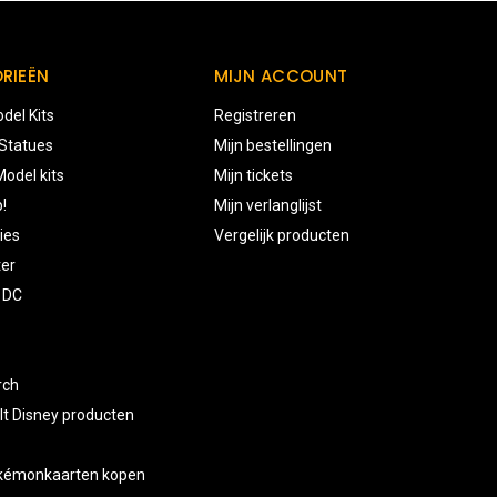
RIEËN
MIJN ACCOUNT
del Kits
Registreren
 Statues
Mijn bestellingen
odel kits
Mijn tickets
!
Mijn verlanglijst
ies
Vergelijk producten
ter
 DC
rch
lt Disney producten
okémonkaarten kopen