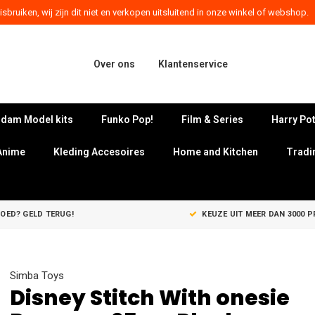
sbruiken, wij zijn dit niet en verkopen uitsluitend in onze winkel of webshop.
Over ons
Klantenservice
dam Model kits
Funko Pop!
Film & Series
Harry Pot
Anime
Kleding Accesoires
Home and Kitchen
Tradi
GOED? GELD TERUG!
KEUZE UIT MEER DAN 3000 
Simba Toys
Disney Stitch With onesie