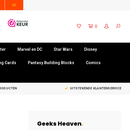
0
ter
Marvel en DC
Star Wars
Disney
ng Cards
Pantasy Building Blocks
Comics
PRODUCTEN
UITSTEKENDE KLANTENSERVICE
Geeks Heaven
.