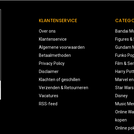
KLANTENSERVICE
CATEGO
Over ons
Bandai Mo
Klantenservice
Figures &
Algemene voorwaarden
Gundam M
Betaalmethoden
Funko Pop
Privacy Policy
Film & Ser
Disclaimer
Harry Pot
Klachten of geschillen
Marvel en
Verzenden & Retourneren
Star Wars
Vacatures
Disney
RSS-feed
Music Me
Online Wa
kopen
Online p