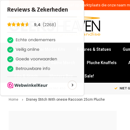
Let op! , Er zijn verkopers actief op Marktplaats die onze naam mi
Bandai Model Kits
Figures & Statues
Gun
Music Merch
Game Merch
Pluche Knuffels
Lilo & Stitch
Mystery Box
Sale!
GRATIS VERZENDING VANAF €50-
NIET 
Home
Disney Stitch With onesie Raccoon 25cm Pluche