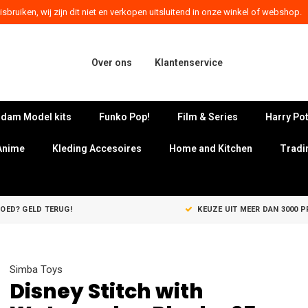
sbruiken, wij zijn dit niet en verkopen uitsluitend in onze winkel of webshop.
Over ons
Klantenservice
dam Model kits
Funko Pop!
Film & Series
Harry Pot
Anime
Kleding Accesoires
Home and Kitchen
Tradi
GOED? GELD TERUG!
KEUZE UIT MEER DAN 3000 
Simba Toys
Disney Stitch with