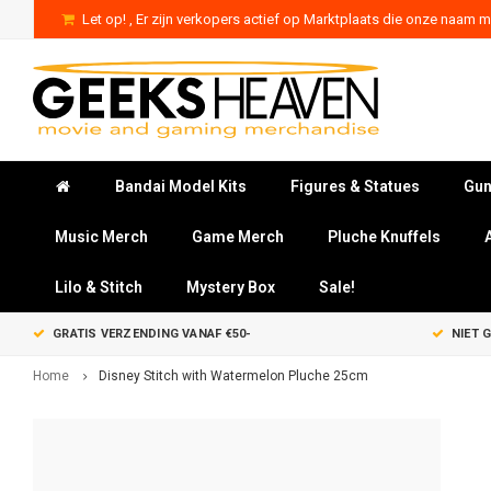
Let op! , Er zijn verkopers actief op Marktplaats die onze naam mi
Bandai Model Kits
Figures & Statues
Gun
Music Merch
Game Merch
Pluche Knuffels
Lilo & Stitch
Mystery Box
Sale!
GRATIS VERZENDING VANAF €50-
NIET 
Home
Disney Stitch with Watermelon Pluche 25cm