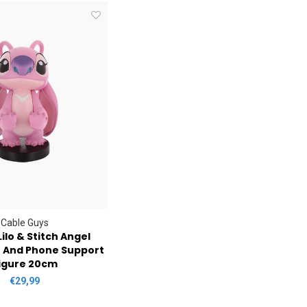
Cable Guys
ilo & Stitch Angel
r And Phone Support
igure 20cm
€29,99