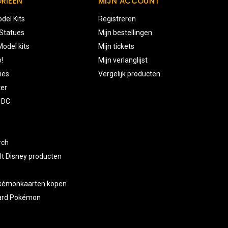
RIEËN
MIJN ACCOUNT
del Kits
Registreren
 Statues
Mijn bestellingen
odel kits
Mijn tickets
!
Mijn verlanglijst
ies
Vergelijk producten
ter
 DC
rch
lt Disney producten
okémonkaarten kopen
card Pokémon