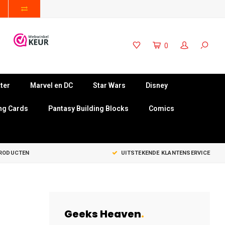
0
ter
Marvel en DC
Star Wars
Disney
ng Cards
Pantasy Building Blocks
Comics
PRODUCTEN
UITSTEKENDE KLANTENSERVICE
Geeks Heaven
.