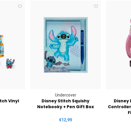
Undercover
itch Vinyl
Disney Stitch Squishy
Disney L
Notebooky + Pen Gift Box
Controlle
F
€12,99