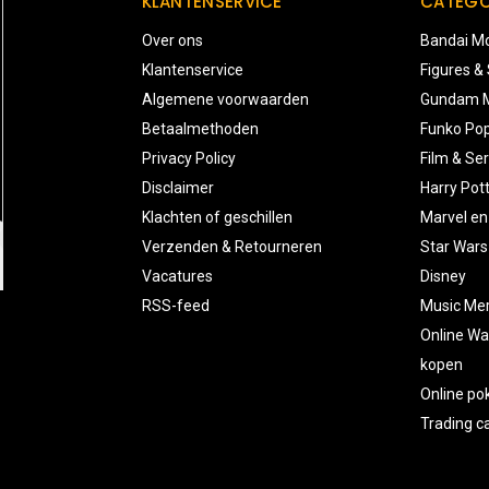
KLANTENSERVICE
CATEGO
Over ons
Bandai Mo
Klantenservice
Figures &
Algemene voorwaarden
Gundam M
Betaalmethoden
Funko Pop
Privacy Policy
Film & Ser
Disclaimer
Harry Pot
Klachten of geschillen
Marvel en
Verzenden & Retourneren
Star Wars
Vacatures
Disney
RSS-feed
Music Me
Online Wa
kopen
Online p
Trading 