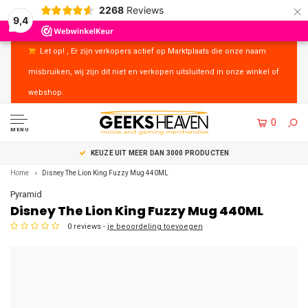
×
2268
Reviews
9,4
Let op! , Er zijn verkopers actief op Marktplaats die onze naam
misbruiken, wij zijn dit niet en verkopen uitsluitend in onze winkel of
webshop.
0
MENU
UITSTEKENDE KLANTENSERVICE
Home
Disney The Lion King Fuzzy Mug 440ML
Pyramid
Disney The Lion King Fuzzy Mug 440ML
0 reviews -
je beoordeling toevoegen