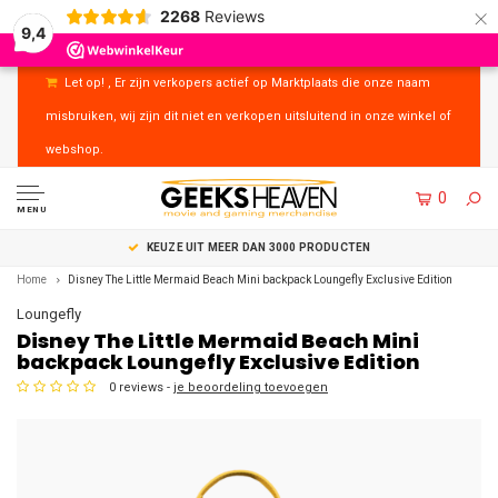
×
2268
Reviews
9,4
Let op! , Er zijn verkopers actief op Marktplaats die onze naam
misbruiken, wij zijn dit niet en verkopen uitsluitend in onze winkel of
webshop.
0
MENU
KEUZE UIT MEER DAN 3000 PRODUCTEN
Home
Disney The Little Mermaid Beach Mini backpack Loungefly Exclusive Edition
Loungefly
Disney The Little Mermaid Beach Mini
backpack Loungefly Exclusive Edition
0 reviews -
je beoordeling toevoegen