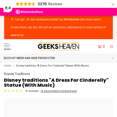
×
2270
Reviews
9,4
Let op! , Er zijn verkopers actief op Marktplaats die onze naam
misbruiken, wij zijn dit niet en verkopen uitsluitend in onze winkel of
webshop.
0
MENU
UITSTEKENDE KLANTENSERVICE
Home
Disney traditions "A Dress For Cinderelly" Statue (With Music)
Disney Traditions
Disney traditions "A Dress For Cinderelly"
Statue (With Music)
0 reviews -
je beoordeling toevoegen