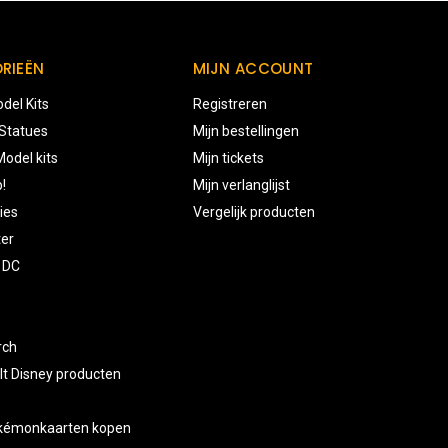
RIEËN
MIJN ACCOUNT
del Kits
Registreren
 Statues
Mijn bestellingen
odel kits
Mijn tickets
!
Mijn verlanglijst
ies
Vergelijk producten
ter
 DC
rch
lt Disney producten
okémonkaarten kopen