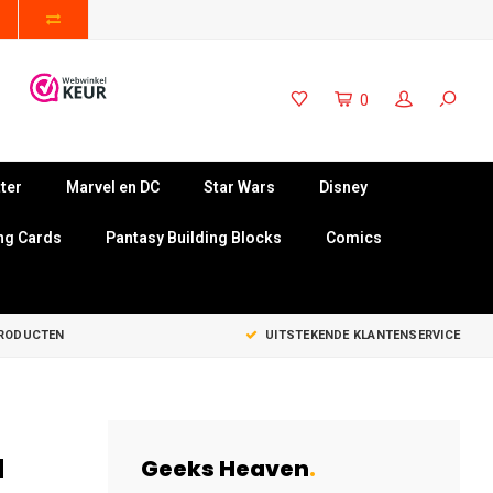
0
ter
Marvel en DC
Star Wars
Disney
ng Cards
Pantasy Building Blocks
Comics
PRODUCTEN
UITSTEKENDE KLANTENSERVICE
a
Geeks Heaven
.