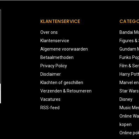
KLANTENSERVICE
CATEGO
Over ons
Bandai Mo
Klantenservice
Figures &
Algemene voorwaarden
Gundam M
Betaalmethoden
Funko Pop
Privacy Policy
Film & Ser
Disclaimer
Harry Pot
Klachten of geschillen
Marvel en
Verzenden & Retourneren
Star Wars
Vacatures
Disney
RSS-feed
Music Me
Online Wa
kopen
Online p