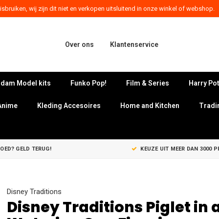
sbruiken, wij zijn dit niet en verkopen uitsluitend in onze winkel of webshop.
Over ons
Klantenservice
dam Model kits
Funko Pop!
Film & Series
Harry Pot
Anime
Kleding Accesoires
Home and Kitchen
Tradi
GOED? GELD TERUG!
KEUZE UIT MEER DAN 3000 
Disney Traditions
Disney Traditions Piglet in 