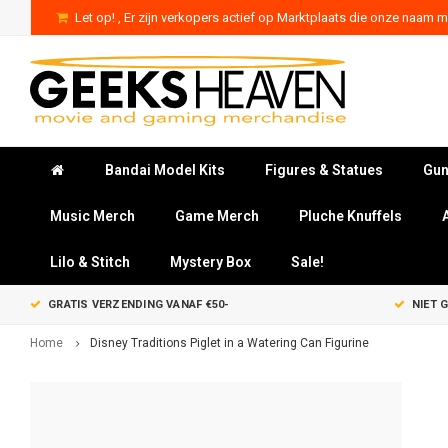
Let op! , Er zijn verkopers actief op Marktplaats die onze naam mi
Bandai Model Kits
Figures & Statues
Gun
Music Merch
Game Merch
Pluche Knuffels
Lilo & Stitch
Mystery Box
Sale!
GRATIS VERZENDING VANAF €50-
NIET 
Home
Disney Traditions Piglet in a Watering Can Figurine