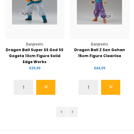
Banpresto
Banpresto
Dragon Ball Super SS God SS
Dragon Ball Z Son Gohan
Gogeta 13cm Figure Solid
15cm Figure Clearlise
Edge Works
€39,99
€44,99