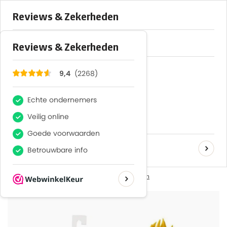
×
2268
Reviews
9,4
Let op! , Er zijn verkopers actief op Marktplaats die onze naam
misbruiken, wij zijn dit niet en verkopen uitsluitend in onze winkel of
webshop.
0
MENU
UITSTEKENDE KLANTENSERVICE
Home
Dragon Ball SS2 Gohan Giant Figure Limit Breaker 30cm
Bandai Red
Dragon Ball SS2 Gohan Giant Figure Limit
Breaker 30cm
0 reviews -
je beoordeling toevoegen