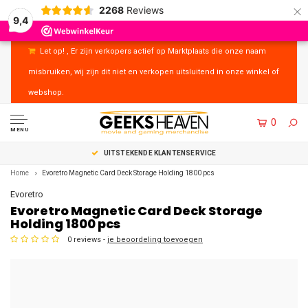
×
2268
Reviews
9,4
Let op! , Er zijn verkopers actief op Marktplaats die onze naam
misbruiken, wij zijn dit niet en verkopen uitsluitend in onze winkel of
webshop.
0
MENU
UITSTEKENDE KLANTENSERVICE
Home
Evoretro Magnetic Card Deck Storage Holding 1800 pcs
Evoretro
Evoretro Magnetic Card Deck Storage
Holding 1800 pcs
0 reviews -
je beoordeling toevoegen