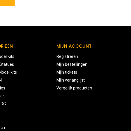
RIEËN
MIJN ACCOUNT
del Kits
Registreren
 Statues
Mijn bestellingen
odel kits
Mijn tickets
!
Mijn verlanglijst
ies
Vergelijk producten
ter
 DC
rch