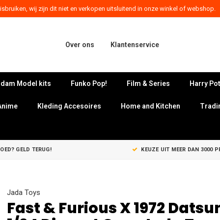
sbruiken, wij zijn dit niet en verkopen uitsluitend in onze winkel of webshop.
Over ons
Klantenservice
dam Model kits
Funko Pop!
Film & Series
Harry Pot
Anime
Kleding Accesoires
Home and Kitchen
Tradi
GOED? GELD TERUG!
KEUZE UIT MEER DAN 3000 
Jada Toys
Fast & Furious X 1972 Datsu