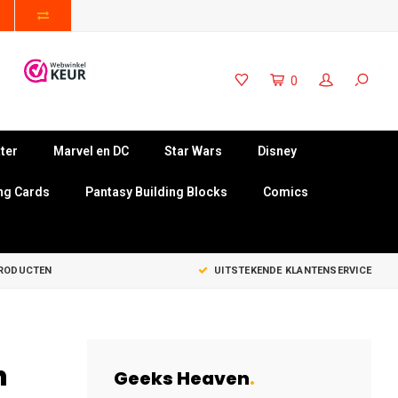
0
ter
Marvel en DC
Star Wars
Disney
ng Cards
Pantasy Building Blocks
Comics
PRODUCTEN
UITSTEKENDE KLANTENSERVICE
n
Geeks Heaven
.