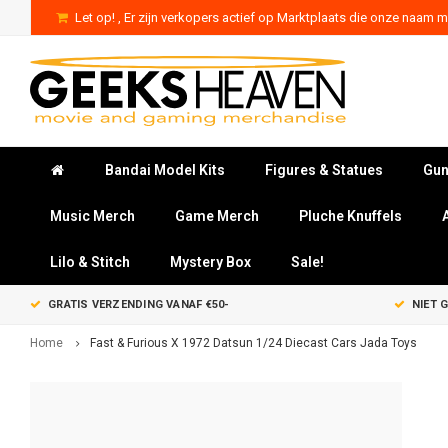
Let op! , Er zijn verkopers actief op Marktplaats die onze naam mi
Bandai Model Kits
Figures & Statues
Gun
Music Merch
Game Merch
Pluche Knuffels
Lilo & Stitch
Mystery Box
Sale!
GRATIS VERZENDING VANAF €50-
NIET 
Home
Fast & Furious X 1972 Datsun 1/24 Diecast Cars Jada Toys