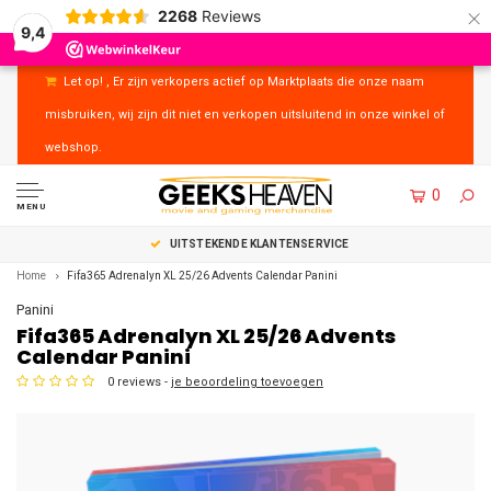
×
2268
Reviews
9,4
Let op! , Er zijn verkopers actief op Marktplaats die onze naam
misbruiken, wij zijn dit niet en verkopen uitsluitend in onze winkel of
webshop.
0
MENU
UITSTEKENDE KLANTENSERVICE
Home
Fifa365 Adrenalyn XL 25/26 Advents Calendar Panini
Panini
Fifa365 Adrenalyn XL 25/26 Advents
Calendar Panini
0 reviews -
je beoordeling toevoegen