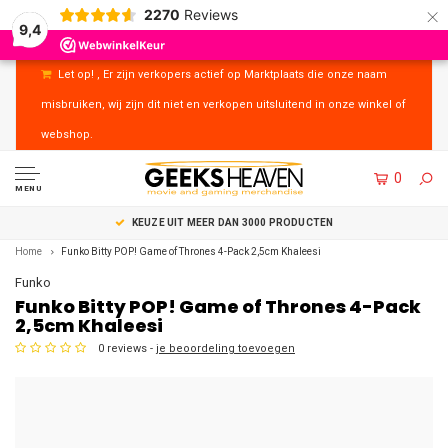
×
2270
Reviews
9,4
Let op! , Er zijn verkopers actief op Marktplaats die onze naam
misbruiken, wij zijn dit niet en verkopen uitsluitend in onze winkel of
webshop.
0
MENU
T MEER DAN 3000 PRODUCTEN
UITSTEKEND
Home
Funko Bitty POP! Game of Thrones 4-Pack 2,5cm Khaleesi
Funko
Funko Bitty POP! Game of Thrones 4-Pack
2,5cm Khaleesi
0 reviews -
je beoordeling toevoegen