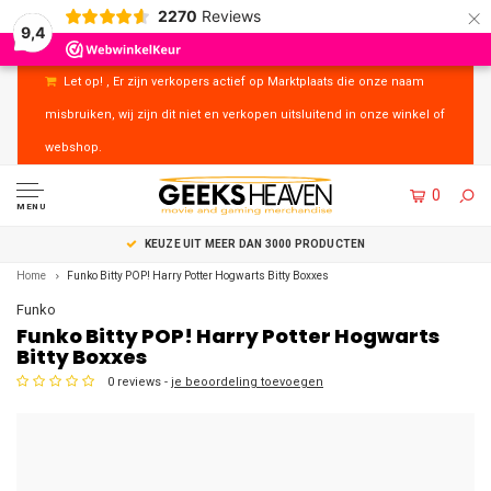
×
2270
Reviews
9,4
Let op! , Er zijn verkopers actief op Marktplaats die onze naam
misbruiken, wij zijn dit niet en verkopen uitsluitend in onze winkel of
webshop.
0
MENU
UITSTEKENDE KLANTENSERVICE
Home
Funko Bitty POP! Harry Potter Hogwarts Bitty Boxxes
Funko
Funko Bitty POP! Harry Potter Hogwarts
Bitty Boxxes
0 reviews -
je beoordeling toevoegen