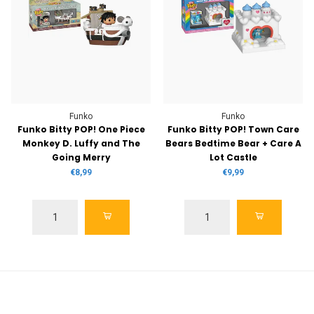
Funko
Funko
Funko Bitty POP! One Piece
Funko Bitty POP! Town Care
Monkey D. Luffy and The
Bears Bedtime Bear + Care A
Going Merry
Lot Castle
€8,99
€9,99