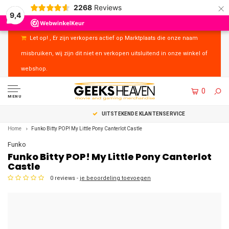
×
2268
Reviews
9,4
Let op! , Er zijn verkopers actief op Marktplaats die onze naam
misbruiken, wij zijn dit niet en verkopen uitsluitend in onze winkel of
webshop.
0
MENU
UITSTEKENDE KLANTENSERVICE
Home
Funko Bitty POP! My Little Pony Canterlot Castle
Funko
Funko Bitty POP! My Little Pony Canterlot
Castle
0 reviews -
je beoordeling toevoegen