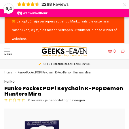
×
2268
Reviews
9,4
Let op! , Er zijn verkopers actief op Marktplaats die onze naam
misbruiken, wij zijn dit niet en verkopen uitsluitend in onze winkel of
webshop.
0
MENU
UITSTEKENDE KLANTENSERVICE
Home
Funko Pocket POP! Keychain K-Pop Demon Hunters Mira
Funko
Funko Pocket POP! Keychain K-Pop Demon
Hunters Mira
0 reviews -
je beoordeling toevoegen