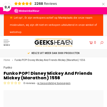
×
2268
Reviews
9,4
Let op! , Er zijn verkopers actief op Marktplaats die onze naam
misbruiken, wij zijn dit niet en verkopen uitsluitend in onze winkel of
webshop.
0
MENU
UITSTEKENDE KLANTENSERVICE
Home
Funko POP! Disney Mickey And Friends Mickey (Marathon) 1556
Funko
Funko POP! Disney Mickey And Friends
Mickey (Marathon) 1556
0 reviews -
je beoordeling toevoegen