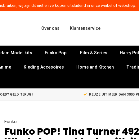
sbruiken, wij zijn dit niet en verkopen uitsluitend in onze winkel of webshop.
Over ons
Klantenservice
dam Model kits
Funko Pop!
Film & Series
Harry Pot
Anime
Kleding Accesoires
Home and Kitchen
Tradi
GOED? GELD TERUG!
KEUZE UIT MEER DAN 3000 
Funko
Funko POP! Tina Turner 492