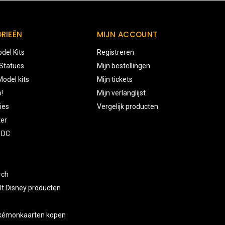
RIEËN
MIJN ACCOUNT
del Kits
Registreren
 Statues
Mijn bestellingen
odel kits
Mijn tickets
!
Mijn verlanglijst
ies
Vergelijk producten
ter
 DC
rch
lt Disney producten
okémonkaarten kopen