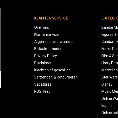
KLANTENSERVICE
CATEGO
Over ons
Bandai Mo
Klantenservice
Figures &
Algemene voorwaarden
Gundam M
Betaalmethoden
Funko Pop
Privacy Policy
Film & Ser
Disclaimer
Harry Pot
Klachten of geschillen
Marvel en
Verzenden & Retourneren
Star Wars
Vacatures
Disney
RSS-feed
Music Me
Online Wa
kopen
Online p