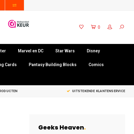
0
ter
Marvel en DC
Star Wars
Disney
ng Cards
Pantasy Building Blocks
Comics
PRODUCTEN
UITSTEKENDE KLANTENSERVICE
Geeks Heaven
.