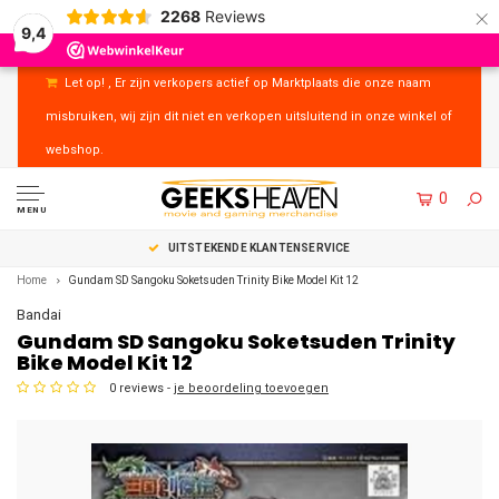
×
2268
Reviews
9,4
Let op! , Er zijn verkopers actief op Marktplaats die onze naam
misbruiken, wij zijn dit niet en verkopen uitsluitend in onze winkel of
webshop.
0
MENU
UITSTEKENDE KLANTENSERVICE
Home
Gundam SD Sangoku Soketsuden Trinity Bike Model Kit 12
Bandai
Gundam SD Sangoku Soketsuden Trinity
Bike Model Kit 12
0 reviews -
je beoordeling toevoegen