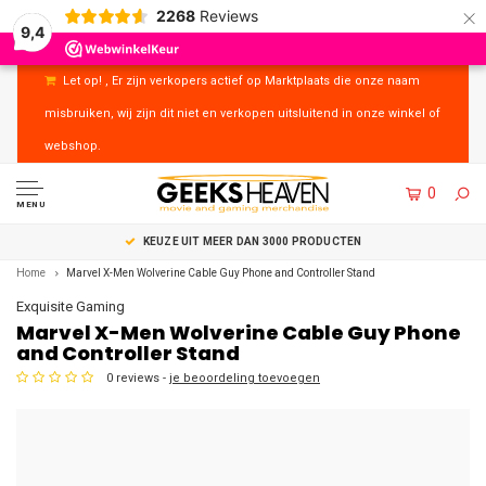
×
2268
Reviews
9,4
Let op! , Er zijn verkopers actief op Marktplaats die onze naam
misbruiken, wij zijn dit niet en verkopen uitsluitend in onze winkel of
webshop.
0
MENU
UITSTEKENDE KLANTENSERVICE
Home
Marvel X-Men Wolverine Cable Guy Phone and Controller Stand
Exquisite Gaming
Marvel X-Men Wolverine Cable Guy Phone
and Controller Stand
0 reviews -
je beoordeling toevoegen