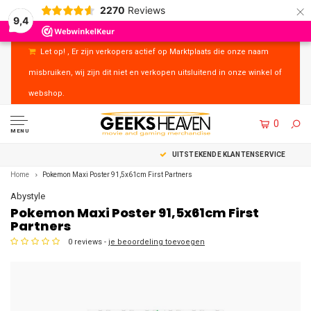
×
2270
Reviews
9,4
Let op! , Er zijn verkopers actief op Marktplaats die onze naam
misbruiken, wij zijn dit niet en verkopen uitsluitend in onze winkel of
webshop.
0
MENU
UITSTEKENDE KLANTENSERVICE
Home
Pokemon Maxi Poster 91,5x61cm First Partners
Abystyle
Pokemon Maxi Poster 91,5x61cm First
Partners
0 reviews -
je beoordeling toevoegen