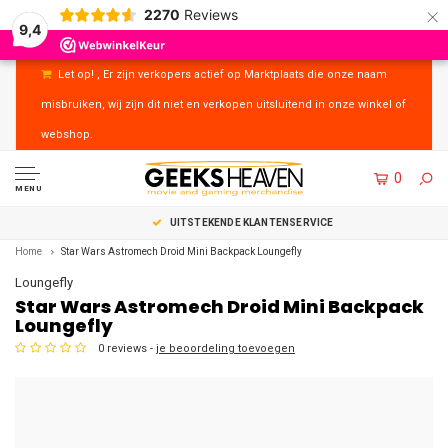
×
2270
Reviews
9,4
Let op! , Er zijn verkopers actief op Marktplaats die onze naam
misbruiken, wij zijn dit niet en verkopen uitsluitend in onze winkel of
webshop.
0
MENU
UITSTEKENDE KLANTENSERVICE
Home
Star Wars Astromech Droid Mini Backpack Loungefly
Loungefly
Star Wars Astromech Droid Mini Backpack
Loungefly
0 reviews -
je beoordeling toevoegen