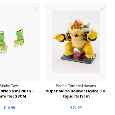
Simba Toys
Bandai Tamashii Nations
ario Yoshi Plush +
Super Mario Bowser Figure S.H.
forter 23CM
Figuarts 13cm
€14,99
€74,99