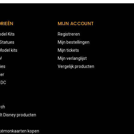
RIEËN
MIJN ACCOUNT
del Kits
Registreren
 Statues
Mijn bestellingen
odel kits
Mijn tickets
!
Mijn verlanglijst
ies
Vergelijk producten
ter
 DC
rch
lt Disney producten
okémonkaarten kopen