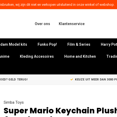
sbruiken, wij zijn dit niet en verkopen uitsluitend in onze winkel of webshop.
Over ons
Klantenservice
dam Model kits
Funko Pop!
Film & Series
Harry Pot
Anime
Kleding Accesoires
Home and Kitchen
Tradi
GOED? GELD TERUG!
KEUZE UIT MEER DAN 3000 
Simba Toys
Super Mario Keychain Plus