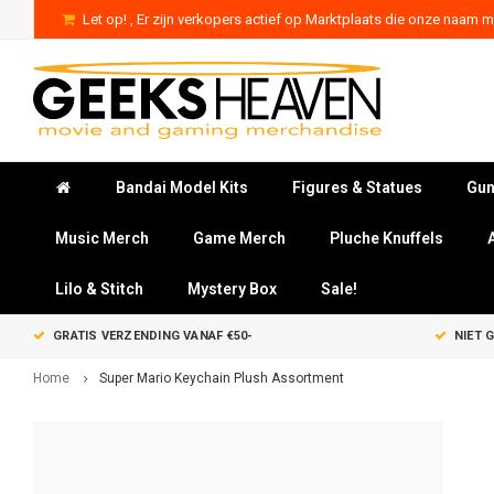
Let op! , Er zijn verkopers actief op Marktplaats die onze naam mi
Bandai Model Kits
Figures & Statues
Gun
Music Merch
Game Merch
Pluche Knuffels
Lilo & Stitch
Mystery Box
Sale!
GRATIS VERZENDING VANAF €50-
NIET 
Home
Super Mario Keychain Plush Assortment