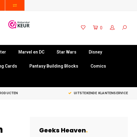
0
ter
Marvel en DC
Star Wars
Disney
ng Cards
Pantasy Building Blocks
Comics
PRODUCTEN
UITSTEKENDE KLANTENSERVICE
h
Geeks Heaven
.