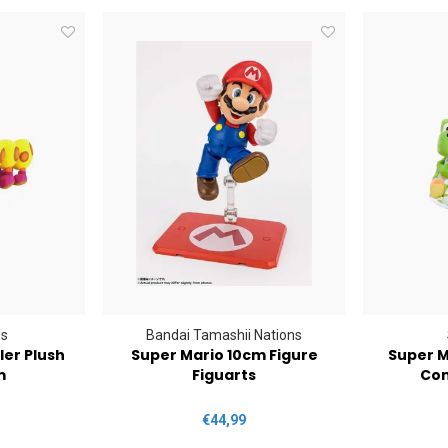
us
Bandai Tamashii Nations
ler Plush
Super Mario 10cm Figure
Super M
m
Figuarts
Com
€44,99