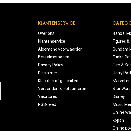
KLANTENSERVICE
CATEGO
Over ons
Bandai Mo
Klantenservice
Figures &
Algemene voorwaarden
Gundam M
Betaalmethoden
Funko Pop
Privacy Policy
Film & Ser
Disclaimer
Harry Pot
Klachten of geschillen
Marvel en
Verzenden & Retourneren
Star Wars
Vacatures
Disney
RSS-feed
Music Me
Online Wa
kopen
Online p