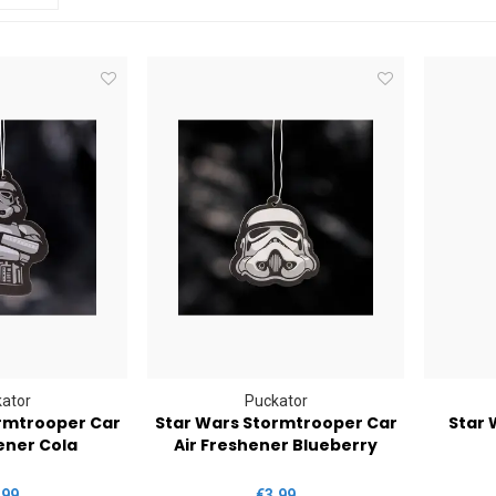
ator
Puckator
rmtrooper Car
Star Wars Stormtrooper Car
Star 
ener Cola
Air Freshener Blueberry
,99
€3,99