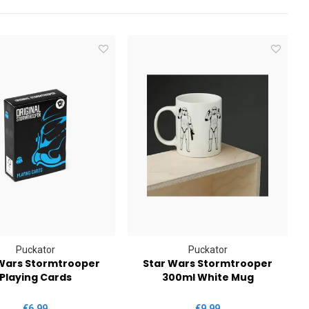
Puckator
Puckator
Wars Stormtrooper
Star Wars Stormtrooper
Playing Cards
300ml White Mug
€6,99
€9,99