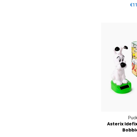
€11
Puck
Asterix Idefi
Bobbl