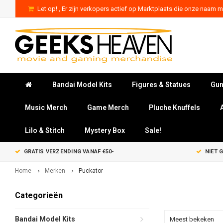
Let op! , Er zijn verkopers actief op Marktplaats die onze naam mi
Bandai Model Kits
Figures & Statues
Gun
Music Merch
Game Merch
Pluche Knuffels
Lilo & Stitch
Mystery Box
Sale!
GRATIS VERZENDING VANAF €50-
NIET 
Home
Merken
Puckator
Categorieën
Bandai Model Kits
Meest bekeken