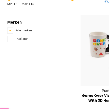
€9
Min: €
0
Max: €
15
Merken
Alle merken
Puckator
Puck
Game Over Vi
With 3D Ha