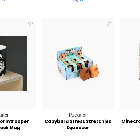
ator
Puckator
tormtrooper
Capybara Stress Stretchies
Minecra
lack Mug
Squeezer