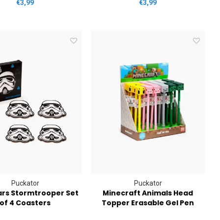
€3,99
€3,99
Puckator
Puckator
ars Stormtrooper Set
Minecraft Animals Head
of 4 Coasters
Topper Erasable Gel Pen