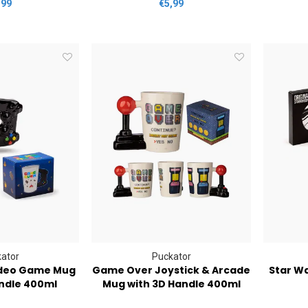
,99
€5,99
ator
Puckator
deo Game Mug
Game Over Joystick & Arcade
Star W
ndle 400ml
Mug with 3D Handle 400ml