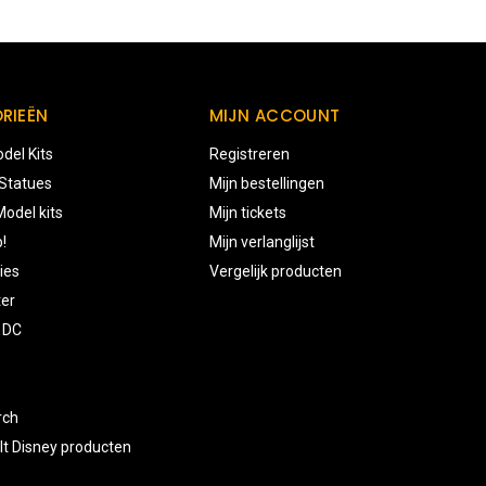
RIEËN
MIJN ACCOUNT
del Kits
Registreren
 Statues
Mijn bestellingen
odel kits
Mijn tickets
!
Mijn verlanglijst
ies
Vergelijk producten
ter
 DC
rch
lt Disney producten