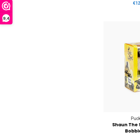
€12
9,4
Puck
Shaun The 
Bobbl