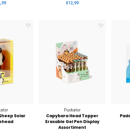
,99
€12,99
ator
Puckator
Sheep Solar
Capybara Head Topper
Padd
ehead
Erasable Gel Pen Display
Assortiment