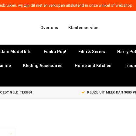
sbruiken, wij zijn dit niet en verkopen uitsluitend in onze winkel of webshop.
Over ons
Klantenservice
dam Model kits
Funko Pop!
Film & Series
Harry Pot
Anime
Kleding Accesoires
Home and Kitchen
Tradi
GOED? GELD TERUG!
KEUZE UIT MEER DAN 3000 