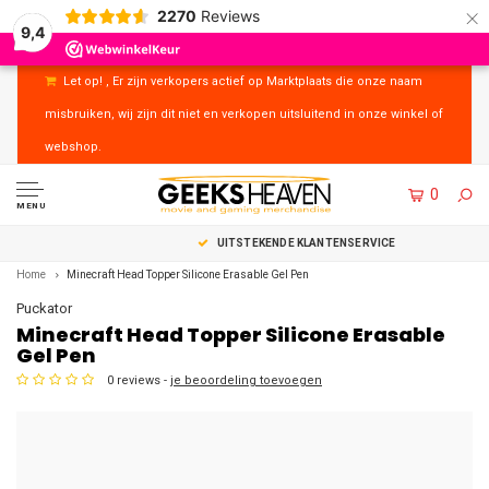
×
2270
Reviews
9,4
Let op! , Er zijn verkopers actief op Marktplaats die onze naam
misbruiken, wij zijn dit niet en verkopen uitsluitend in onze winkel of
webshop.
0
MENU
UITSTEKENDE KLANTENSERVICE
Home
Minecraft Head Topper Silicone Erasable Gel Pen
Puckator
Minecraft Head Topper Silicone Erasable
Gel Pen
0 reviews -
je beoordeling toevoegen