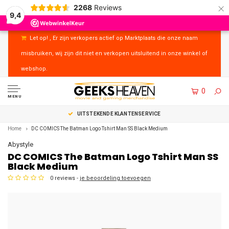
×
2268
Reviews
9,4
Let op! , Er zijn verkopers actief op Marktplaats die onze naam
misbruiken, wij zijn dit niet en verkopen uitsluitend in onze winkel of
webshop.
0
MENU
UITSTEKENDE KLANTENSERVICE
Home
DC COMICS The Batman Logo Tshirt Man SS Black Medium
Abystyle
DC COMICS The Batman Logo Tshirt Man SS
Black Medium
0 reviews -
je beoordeling toevoegen