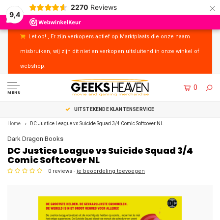
×
2270
Reviews
9,4
Let op! , Er zijn verkopers actief op Marktplaats die onze naam
misbruiken, wij zijn dit niet en verkopen uitsluitend in onze winkel of
webshop.
0
MENU
UITSTEKENDE KLANTENSERVICE
Home
DC Justice League vs Suicide Squad 3/4 Comic Softcover NL
Dark Dragon Books
DC Justice League vs Suicide Squad 3/4
Comic Softcover NL
0 reviews -
je beoordeling toevoegen