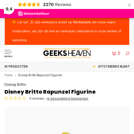
×
2270
Reviews
9,4
Let op! , Er zijn verkopers actief op Marktplaats die onze naam
misbruiken, wij zijn dit niet en verkopen uitsluitend in onze winkel of
webshop.
0
MENU
UITSTEKENDE KLANTENSERVICE
Home
Disney Britto Rapunzel Figurine
Disney Britto
Disney Britto Rapunzel Figurine
0 reviews -
je beoordeling toevoegen