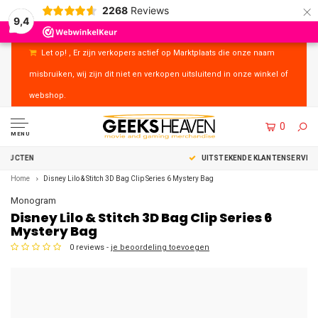
×
2268
Reviews
9,4
Let op! , Er zijn verkopers actief op Marktplaats die onze naam
misbruiken, wij zijn dit niet en verkopen uitsluitend in onze winkel of
webshop.
0
MENU
UITSTEKENDE KLANTENSERVICE
Home
Disney Lilo & Stitch 3D Bag Clip Series 6 Mystery Bag
Monogram
Disney Lilo & Stitch 3D Bag Clip Series 6
Mystery Bag
0 reviews -
je beoordeling toevoegen