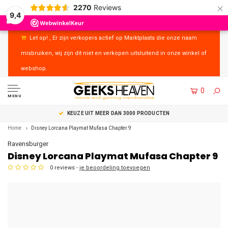
×
2270
Reviews
9,4
Let op! , Er zijn verkopers actief op Marktplaats die onze naam
misbruiken, wij zijn dit niet en verkopen uitsluitend in onze winkel of
webshop.
0
MENU
RODUCTEN
UITSTEKENDE KLANTENSERVICE
Home
Disney Lorcana Playmat Mufasa Chapter 9
Ravensburger
Disney Lorcana Playmat Mufasa Chapter 9
0 reviews -
je beoordeling toevoegen