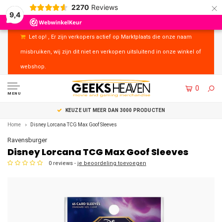
×
2270
Reviews
9,4
Let op! , Er zijn verkopers actief op Marktplaats die onze naam
misbruiken, wij zijn dit niet en verkopen uitsluitend in onze winkel of
webshop.
0
MENU
UITSTEKENDE KLANTENSERVICE
Home
Disney Lorcana TCG Max Goof Sleeves
Ravensburger
Disney Lorcana TCG Max Goof Sleeves
0 reviews -
je beoordeling toevoegen