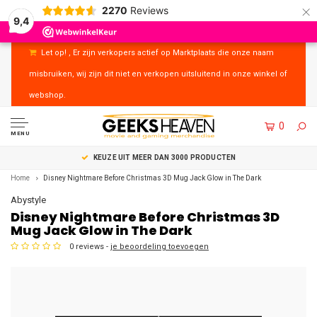
×
2270
Reviews
9,4
Let op! , Er zijn verkopers actief op Marktplaats die onze naam
misbruiken, wij zijn dit niet en verkopen uitsluitend in onze winkel of
webshop.
0
MENU
UITSTEKENDE KLANTENSERVICE
Home
Disney Nightmare Before Christmas 3D Mug Jack Glow in The Dark
Abystyle
Disney Nightmare Before Christmas 3D
Mug Jack Glow in The Dark
0 reviews -
je beoordeling toevoegen