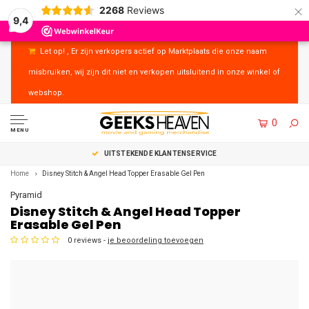
×
2268
Reviews
9,4
Let op! , Er zijn verkopers actief op Marktplaats die onze naam
misbruiken, wij zijn dit niet en verkopen uitsluitend in onze winkel of
webshop.
0
MENU
UITSTEKENDE KLANTENSERVICE
Home
Disney Stitch & Angel Head Topper Erasable Gel Pen
Pyramid
Disney Stitch & Angel Head Topper
Erasable Gel Pen
0 reviews -
je beoordeling toevoegen