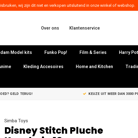
sbruiken, wij zijn dit niet en verkopen uitsluitend in onze winkel of webshop.
Over ons
Klantenservice
dam Model kits
Funko Pop!
Film & Series
Harry Pot
Anime
Kleding Accesoires
Home and Kitchen
Tradi
GOED? GELD TERUG!
KEUZE UIT MEER DAN 3000 
Simba Toys
Disney Stitch Pluche