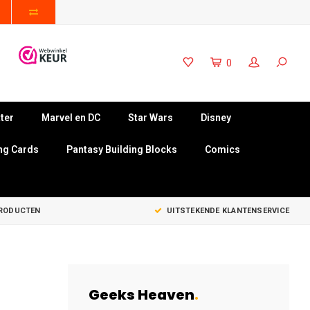
0
ter
Marvel en DC
Star Wars
Disney
ng Cards
Pantasy Building Blocks
Comics
PRODUCTEN
UITSTEKENDE KLANTENSERVICE
Geeks Heaven
.