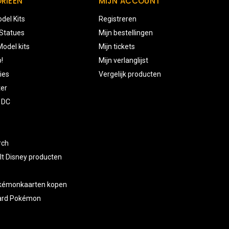
RIEËN
MIJN ACCOUNT
del Kits
Registreren
 Statues
Mijn bestellingen
odel kits
Mijn tickets
!
Mijn verlanglijst
ies
Vergelijk producten
ter
 DC
rch
lt Disney producten
okémonkaarten kopen
card Pokémon