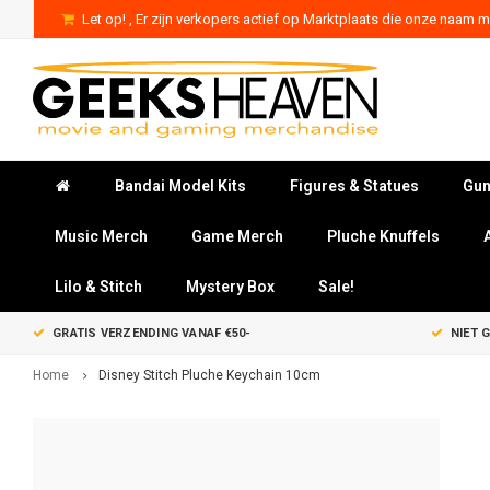
Let op! , Er zijn verkopers actief op Marktplaats die onze naam mi
Bandai Model Kits
Figures & Statues
Gun
Music Merch
Game Merch
Pluche Knuffels
Lilo & Stitch
Mystery Box
Sale!
GRATIS VERZENDING VANAF €50-
NIET 
Home
Disney Stitch Pluche Keychain 10cm