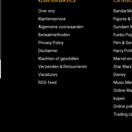
KLANTENSERVICE
CATEGO
Over ons
Bandai Mo
Klantenservice
Figures &
Algemene voorwaarden
Gundam M
Betaalmethoden
Funko Pop
Privacy Policy
Film & Ser
Disclaimer
Harry Pot
Klachten of geschillen
Marvel en
Verzenden & Retourneren
Star Wars
Vacatures
Disney
RSS-feed
Music Me
Online Wa
kopen
Online p
Trading 