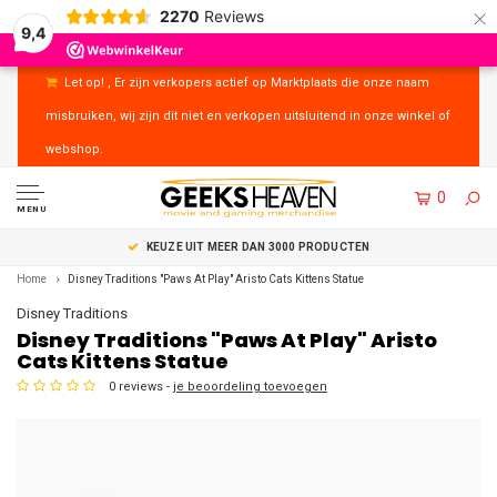
×
2270
Reviews
9,4
Let op! , Er zijn verkopers actief op Marktplaats die onze naam
misbruiken, wij zijn dit niet en verkopen uitsluitend in onze winkel of
webshop.
0
MENU
UITSTEKENDE KLANTENSERVICE
Home
Disney Traditions "Paws At Play" Aristo Cats Kittens Statue
Disney Traditions
Disney Traditions "Paws At Play" Aristo
Cats Kittens Statue
0 reviews -
je beoordeling toevoegen