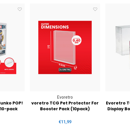
Evoretro
Funko POP!
voretro TCG Pet Protector For
Evoretro T
 10-pack
Booster Pack (10pack)
Display B
€11,99