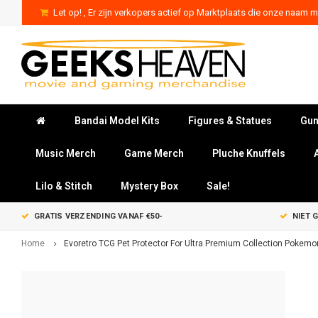
Let op! , Er zijn verkopers actief op Marktplaats die onze naam mi
Bandai Model Kits
Figures & Statues
Gun
Music Merch
Game Merch
Pluche Knuffels
Lilo & Stitch
Mystery Box
Sale!
GRATIS VERZENDING VANAF €50-
NIET 
Home
Evoretro TCG Pet Protector For Ultra Premium Collection Pokemo