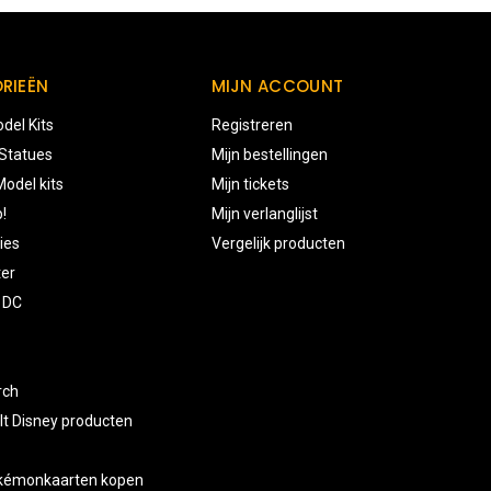
RIEËN
MIJN ACCOUNT
del Kits
Registreren
 Statues
Mijn bestellingen
odel kits
Mijn tickets
!
Mijn verlanglijst
ies
Vergelijk producten
ter
 DC
rch
lt Disney producten
okémonkaarten kopen