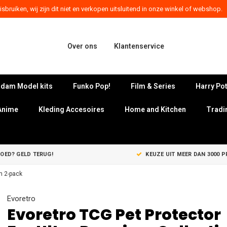
sbruiken, wij zijn dit niet en verkopen uitsluitend in onze winkel of webshop.
Over ons
Klantenservice
dam Model kits
Funko Pop!
Film & Series
Harry Pot
Anime
Kleding Accesoires
Home and Kitchen
Tradi
GOED? GELD TERUG!
KEUZE UIT MEER DAN 3000 
n 2-pack
Evoretro
Evoretro TCG Pet Protector