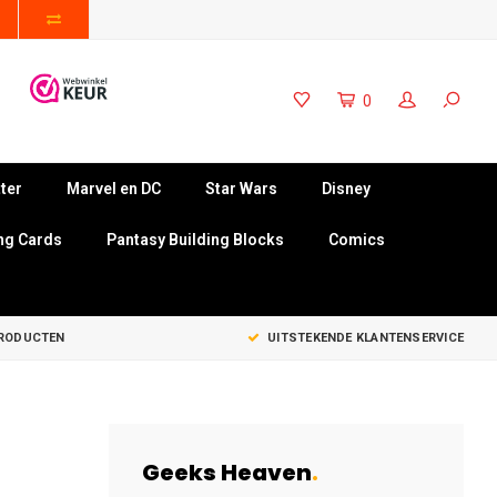
0
ter
Marvel en DC
Star Wars
Disney
ng Cards
Pantasy Building Blocks
Comics
PRODUCTEN
UITSTEKENDE KLANTENSERVICE
Geeks Heaven
.