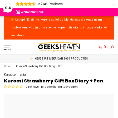
×
2268
Reviews
9,4
Let op! , Er zijn verkopers actief op Marktplaats die onze naam
misbruiken, wij zijn dit niet en verkopen uitsluitend in onze winkel of
webshop.
0
MENU
UITSTEKENDE KLANTENSERVICE
Home
Kuromi Strawberry Gift Box Diary + Pen
Karactermania
Kuromi Strawberry Gift Box Diary + Pen
0 reviews -
je beoordeling toevoegen