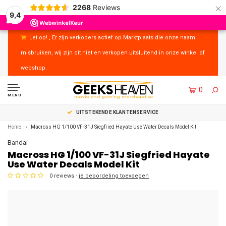
×
2268
Reviews
9,4
Let op! , Er zijn verkopers actief op Marktplaats die onze naam
misbruiken, wij zijn dit niet en verkopen uitsluitend in onze winkel of
webshop.
0
MENU
UITSTEKENDE KLANTENSERVICE
Home
Macross HG 1/100 VF-31J Siegfried Hayate Use Water Decals Model Kit
Bandai
Macross HG 1/100 VF-31J Siegfried Hayate
Use Water Decals Model Kit
0 reviews -
je beoordeling toevoegen