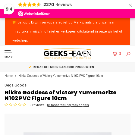
×
2270
Reviews
9,4
Let op! , Er zijn verkopers actief op Marktplaats die onze naam
misbruiken, wij zijn dit niet en verkopen uitsluitend in onze winkel of
webshop.
0
MENU
UITSTEKENDE KLANTENSERVICE
Home
Nikke Goddess of Victory Yumemorize N102 PVC Figure 10cm
Sega Goods
Nikke Goddess of Victory Yumemorize
N102 PVC Figure 10cm
0 reviews -
je beoordeling toevoegen