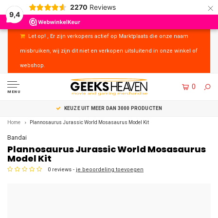
×
2270
Reviews
9,4
Let op! , Er zijn verkopers actief op Marktplaats die onze naam
misbruiken, wij zijn dit niet en verkopen uitsluitend in onze winkel of
webshop.
0
MENU
KEUZE UIT MEER DAN 3000 PRODUCTEN
Home
Plannosaurus Jurassic World Mosasaurus Model Kit
Bandai
Plannosaurus Jurassic World Mosasaurus
Model Kit
0 reviews -
je beoordeling toevoegen