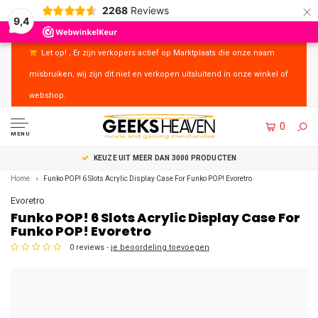
×
2268
Reviews
9,4
Let op! , Er zijn verkopers actief op Marktplaats die onze naam
misbruiken, wij zijn dit niet en verkopen uitsluitend in onze winkel of
webshop.
0
MENU
UITSTEKENDE KLANTENSERVICE
Home
Funko POP! 6 Slots Acrylic Display Case For Funko POP! Evoretro
Evoretro
Funko POP! 6 Slots Acrylic Display Case For
Funko POP! Evoretro
0 reviews -
je beoordeling toevoegen