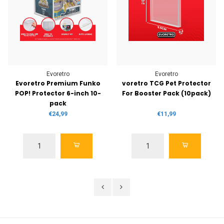
Evoretro
Evoretro
Evoretro Premium Funko
voretro TCG Pet Protector
POP! Protector 6-inch 10-
For Booster Pack (10pack)
pack
€24,99
€11,99